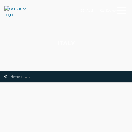
Add
Search
ITALY
Home
Italy