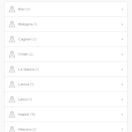
Bari
(2)
Bologna
(1)
Cagliari
(2)
Chieti
(2)
La Spezia
(1)
Latina
(1)
Lecco
(1)
Napoli
(19)
Pescara
(2)