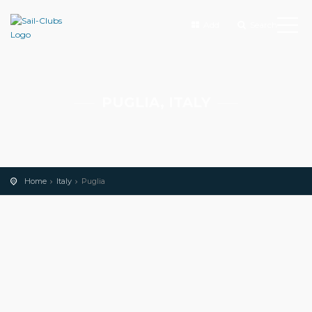
Add
Search
PUGLIA, ITALY
Home
Italy
Puglia