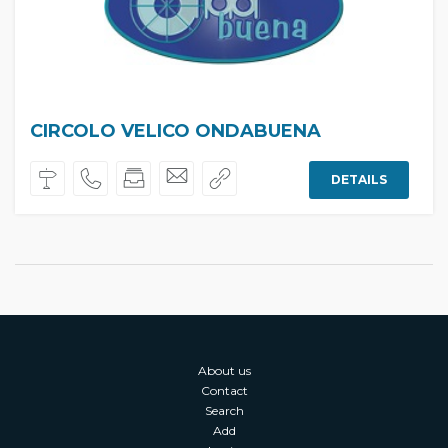
CIRCOLO VELICO ONDABUENA
DETAILS
About us
Contact
Search
Add