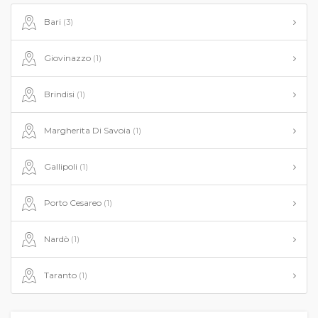
Bari
(3)
Giovinazzo
(1)
Brindisi
(1)
Margherita Di Savoia
(1)
Gallipoli
(1)
Porto Cesareo
(1)
Nardò
(1)
Taranto
(1)