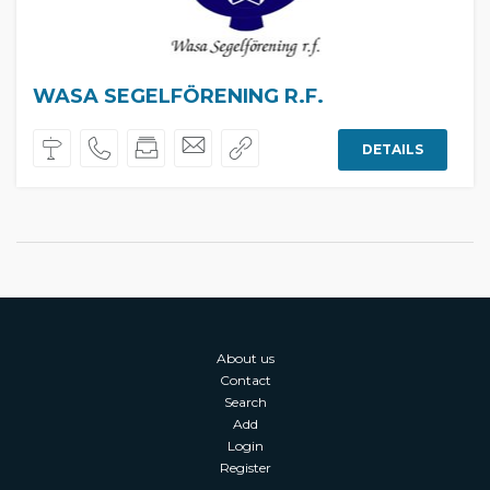
WASA SEGELFÖRENING R.F.
DETAILS
About us
Contact
Search
Add
Login
Register