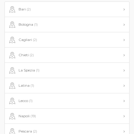
Bari
(2)
Bologna
(1)
Cagliari
(2)
Chieti
(2)
La Spezia
(1)
Latina
(1)
Lecco
(1)
Napoli
(19)
Pescara
(2)