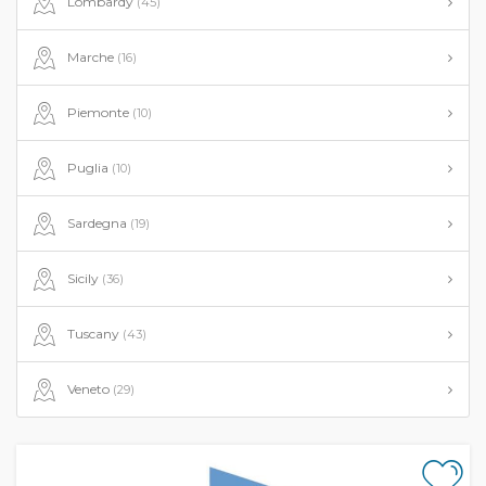
Lombardy
(45)
Marche
(16)
Piemonte
(10)
Puglia
(10)
Sardegna
(19)
Sicily
(36)
Tuscany
(43)
Veneto
(29)