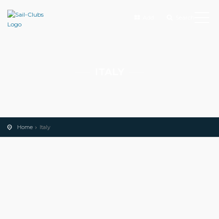
Add
Search
ITALY
Home
Italy