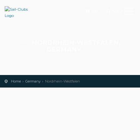
Add
Search
NORDRHEIN-WESTFALEN,
GERMANY
Home
Germany
Nordrhein-Westfalen