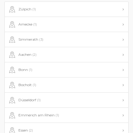
Zülpich
(1)
Amecke
(1)
Simmerath
(3)
Aachen
(2)
Bonn
(1)
Bocholt
(1)
Düsseldorf
(1)
Emmerich am Rhein
(1)
Essen
(2)