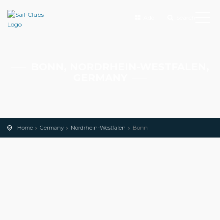
Add
Search
BONN, NORDRHEIN-WESTFALEN,
GERMANY
Home
Germany
Nordrhein-Westfalen
Bonn