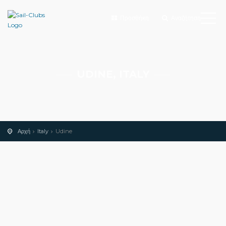
Προσθήκη
Αναζήτηση
UDINE, ITALY
Αρχή
Italy
Udine