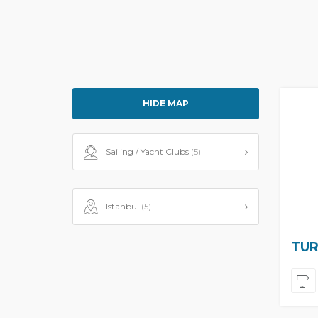
HIDE MAP
Sailing / Yacht Clubs
(5)
Istanbul
(5)
TUR