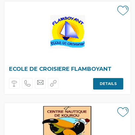
ECOLE DE CROISIERE FLAMBOYANT
DETAILS