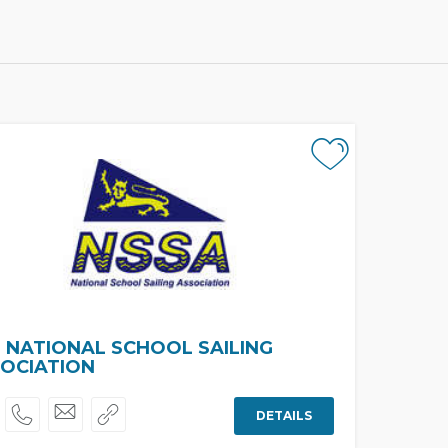
 NATIONAL SCHOOL SAILING
OCIATION
DETAILS